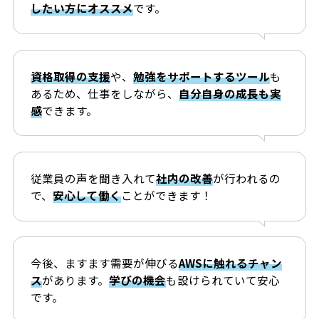
したい方にオススメ
です。
資格取得の支援
や、
勉強をサポートするツール
も
あるため、仕事をしながら、
自分自身の成長も実
感
できます。
従業員の声を聞き入れて
社内の改善
が行われるの
で、
安心して働く
ことができます！
今後、ますます需要が伸びる
AWSに触れるチャン
ス
があります。
学びの機会
も設けられていて安心
です。