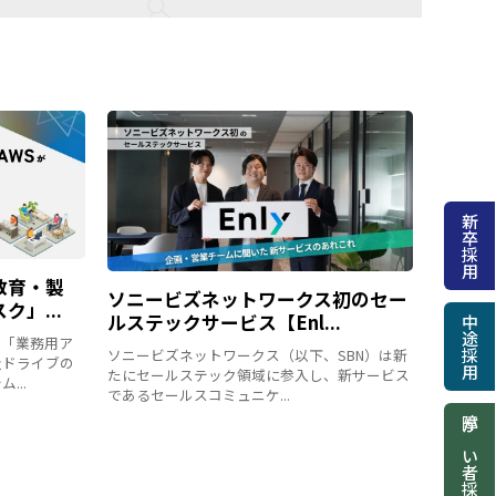
新卒採用
教育・製
ソニービズネットワークス初のセー
ク」...
ルステックサービス【Enl...
中途採用
、「業務用ア
ソニービズネットワークス（以下、SBN）は新
量ドライブの
たにセールステック領域に参入し、新サービス
...
であるセールスコミュニケ...
障がい者採用