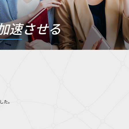
加速
させる
した。