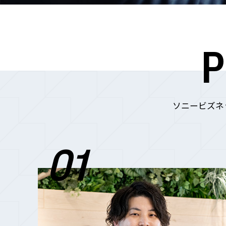
P
ソニービズネ
01