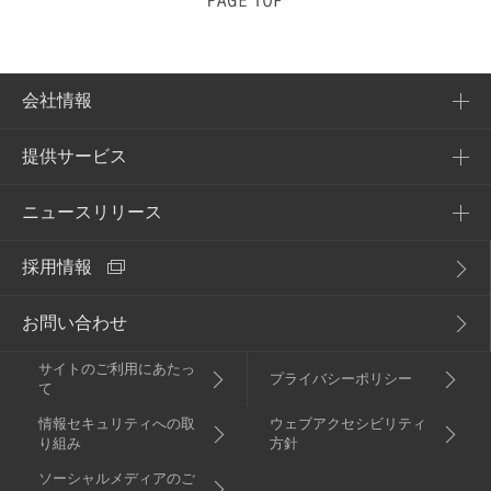
会社情報
提供サービス
会社概要
企業理念
ニュースリリース
提供サービス一覧
アクセス
採用情報
NURO Biz
2026年
電子公告・決算公告
Enly
お問い合わせ
2025年
サイトのご利用にあたっ
2024年
プライバシーポリシー
て
情報セキュリティへの取
ウェブアクセシビリティ
2023年
り組み
方針
ソーシャルメディアのご
2022年