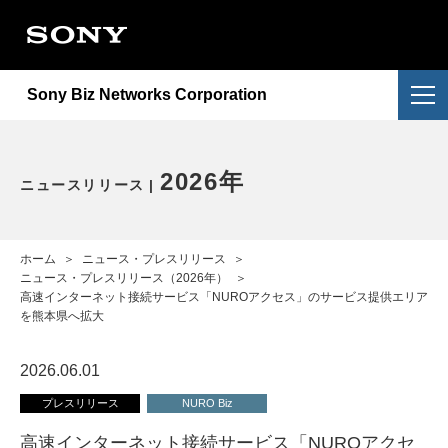
会社情報
提供サービス
会社概要
Sony Biz Networks Corporation
ニュースリリース
提供サービス一覧
企業理念
採用情報
NURO Biz
2026年
アクセス
2026年
ニュースリリース
お問い合わせ
Enly
2025年
電子公告・決算公告
ホーム
＞
ニュース・プレスリリース
＞
2024年
ニュース・プレスリリース（2026年）
＞
高速インターネット接続サービス「NUROアクセス」のサービス提供エリア
を熊本県へ拡大
2023年
2026.06.01
2022年
プレスリリース
NURO Biz
重要なお知らせ
高速インターネット接続サービス「NUROアクセ