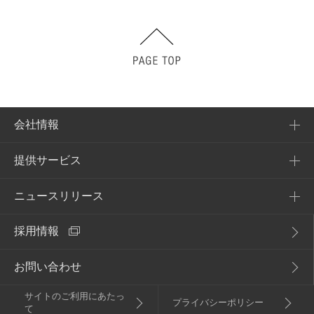
会社情報
提供サービス
会社概要
企業理念
ニュースリリース
提供サービス一覧
アクセス
採用情報
NURO Biz
2026年
電子公告・決算公告
Enly
お問い合わせ
2025年
サイトのご利用にあたっ
2024年
プライバシーポリシー
て