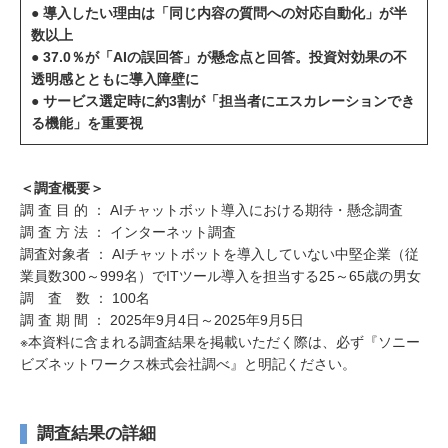
● 導入したい理由は「同じ内容の質問への対応自動化」が半
数以上
● 37.0％が「AIの誤回答」が懸念点と回答。投資対効果の不
透明感とともに導入障壁に
● サービス選定時に約3割が「担当者にエスカレーションでき
る機能」を重要視
＜調査概要＞
調 査 目 的 ： AIチャットボット導入における期待・懸念調査
調 査 方 法 ： インターネット調査
調査対象者 ： AIチャットボットを導入していない中堅企業（従
業員数300～999名）でITツール導入を担当する25～65歳の男女
調 査 数 ： 100名
調 査 期 間 ： 2025年9月4日～2025年9月5日
※本資料に含まれる調査結果を掲載いただく際は、必ず『ソニー
ビズネットワークス株式会社調べ』と明記ください。
調査結果の詳細