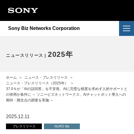
会社情報
提供サービス
会社概要
Sony Biz Networks Corporation
ニュースリリース
提供サービス一覧
企業理念
採用情報
NURO Biz
2026年
アクセス
2025年
ニュースリリース
お問い合わせ
Enly
2025年
電子公告・決算公告
ホーム
＞
ニュース・プレスリリース
＞
2024年
ニュース・プレスリリース（2025年）
＞
37.0％が「AIの誤回答」を不安視、AIに完璧な精度を求めず人的サポートと
の併用が条件に ～ ソニービズネットワークス、AIチャットボット導入への
2023年
期待・懸念点の調査を実施 ～
2022年
2025.12.11
プレスリリース
NURO Biz
重要なお知らせ