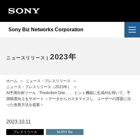
会社情報
提供サービス
会社概要
Sony Biz Networks Corporation
ニュースリリース
提供サービス一覧
企業理念
採用情報
NURO Biz
2026年
アクセス
2023年
ニュースリリース
お問い合わせ
Enly
2025年
電子公告・決算公告
ホーム
＞
ニュース・プレスリリース
＞
2024年
ニュース・プレスリリース（2023年）
＞
AI予測分析ツール「Prediction One」 、 ヒント機能に生成AIを用いて、予
測精度向上をサポート ～データからカスタマイズし、ユーザーの課題に沿
2023年
った改善方法を提案～
2022年
2023.10.11
プレスリリース
NURO Biz
重要なお知らせ