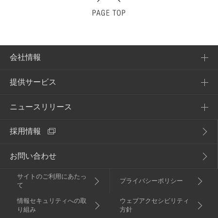
会社情報
提供サービス
会社概要
企業理念
ニュースリリース
提供サービス一覧
アクセス
採用情報
NURO Biz
2026年
電子公告・決算公告
Enly
お問い合わせ
2025年
サイトのご利用にあたっ
2024年
プライバシーポリシー
て
情報セキュリティへの取
ウェブアクセシビリティ
2023年
り組み
方針