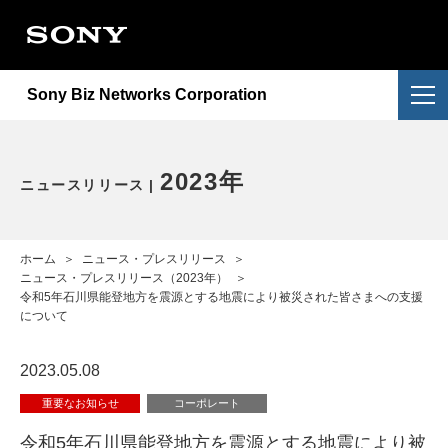
会社情報
提供サービス
会社概要
Sony Biz Networks Corporation
ニュースリリース
提供サービス一覧
企業理念
採用情報
NURO Biz
2026年
アクセス
2023年
ニュースリリース
お問い合わせ
Enly
2025年
電子公告・決算公告
ホーム
＞
ニュース・プレスリリース
＞
2024年
ニュース・プレスリリース（2023年）
＞
令和5年石川県能登地方を震源とする地震により被災された皆さまへの支援
について
2023年
2023.05.08
2022年
重要なお知らせ
コーポレート
重要なお知らせ
令和5年石川県能登地方を震源とする地震により被