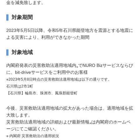
金を減免致します。
対象期間
2023年5月5日以降、令和5年石川県能登地方を震源とする地震に
よる災害により、利用ができなかった期間
対象地域
内閣府発表の災害救助法適用地域内
でNURO Bizサービスならび
※
に、bit-driveサービスをご利用中のお客様
※2023年5月8日時点の災害救助法適用地域は以下の通りです。
石川県は2市1町
【石川県】輪島市、珠洲市、鳳珠郡能登町
今後、災害救助法適用地域の拡大があった場合は、適用地域を拡
大致します。
災害救助法適用地域の詳細および最新情報
は内閣府のホームペ
※
ージにてご確認ください。
※ 内閣府 災害救助法の適用状況