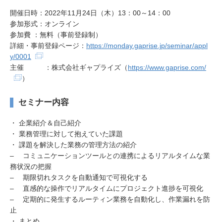
開催日時：2022年11月24日（木）13：00～14：00
参加形式：オンライン
参加費 ：無料（事前登録制）
詳細・事前登録ページ：
https://monday.gaprise.jp/seminar/appl
y/0001
主催 ：株式会社ギャプライズ（
https://www.gaprise.com/
）
セミナー内容
・ 企業紹介＆⾃⼰紹介
・ 業務管理に対して抱えていた課題
・ 課題を解決した業務の管理⽅法の紹介
– コミュニケーションツールとの連携によるリアルタイムな業
務状況の把握
– 期限切れタスクを⾃動通知で可視化する
– 直感的な操作でリアルタイムにプロジェクト進捗を可視化
– 定期的に発⽣するルーティン業務を⾃動化し、作業漏れを防
⽌
・ まとめ