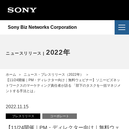
会社情報
提供サービス
会社概要
Sony Biz Networks Corporation
ニュースリリース
提供サービス一覧
企業理念
採用情報
NURO Biz
2026年
アクセス
2022年
ニュースリリース
お問い合わせ
Enly
2025年
電子公告・決算公告
ホーム
＞
ニュース・プレスリリース（2022年）
＞
2024年
【11/24開催｜PM・ディレクター向け｜無料ウェビナー】ソニービズネッ
トワークスのマーケティング責任者が語る 「部下のタスクを一括マネジメ
ントする手法とは」
2023年
2022.11.15
2022年
プレスリリース
コーポレート
重要なお知らせ
【11/24開催｜PM・ディレクター向け｜無料ウェ