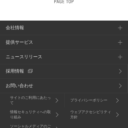
会社情報
提供サービス
会社概要
企業理念
ニュースリリース
提供サービス一覧
アクセス
採用情報
NURO Biz
2026年
電子公告・決算公告
Enly
お問い合わせ
2025年
サイトのご利用にあたっ
2024年
プライバシーポリシー
て
情報セキュリティへの取
ウェブアクセシビリティ
2023年
り組み
方針
ソーシャルメディアのご