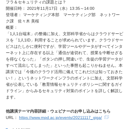
フラ＆セキュリティの課題とは？
開催日時： 2021年11月17日（水）13:35～14:00
登壇者： マーケティング本部 マーケティング部 ネットワー
ク課 佐々木 美桜
概要：
「1人1台端末」の整備に加え、文部科学省からはクラウドサービ
スを「1人1ID」利用することが求められています。クラウドサー
ビスはたしかに便利ですが、学習ツールやデータがすべてインタ
ーネット上に存在する以上「通信が途切れて、授業を中断せざる
を得なくなった」「ボタンの押し間違いで、生徒の学習データが
すべて流出してしまった」といった事態も起こりかねません。本
講演では「今後のクラウド活用に備えてこれだけは知っておきた
い！」というネットワークインフラのポイントに加え、文部科学
省が公表している「教育情報セキュリティポリシーに関するガイ
ドライン」からみるセキュリティ対策のポイントを詳しく解説し
ます。
他講演テーマ内容詳細・ウェビナーのお申し込みはこちら
URL：
https://www.mpd.ac.jp/events/20211117_giga/