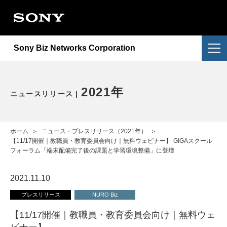
会社情報
提供サービス
会社概要
Sony Biz Networks Corporation
ニュースリリース
提供サービス一覧
企業理念
採用情報
NURO Biz
2026年
アクセス
2021年
ニュースリリース
お問い合わせ
Enly
2025年
電子公告・決算公告
ホーム
＞
ニュース・プレスリリース（2021年）
＞
2024年
【11/17開催｜教職員・教育委員会向け｜無料ウェビナー】 GIGAスクール
フォーラム「端末配備完了後の課題と学習環境整備」に登壇
2023年
2021.11.10
2022年
プレスリリース
NURO Biz
【11/17開催｜教職員・教育委員会向け｜無料ウェ
重要なお知らせ