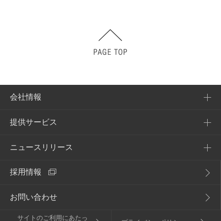
会社情報
提供サービス
会社概要
企業理念
ニュースリリース
提供サービス一覧
アクセス
採用情報
NURO Biz
2026年
電子公告・決算公告
Enly
お問い合わせ
2025年
サイトのご利用にあたっ