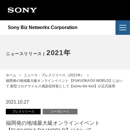
会社情報
提供サービス
会社概要
Sony Biz Networks Corporation
ニュースリリース
提供サービス一覧
企業理念
採用情報
NURO Biz
2026年
アクセス
2021年
ニュースリリース
お問い合わせ
Enly
2025年
電子公告・決算公告
ホーム
＞
ニュース・プレスリリース（2021年）
＞
2024年
福岡発の地域最大級オンラインイベント 【FUKUOKA DX WORLD】におい
て 新型コロナウイルス感染症対策として【somu-lier tool】が正式採用
2023年
2021.10.27
2022年
プレスリリース
コーポレート
福岡発の地域最大級オンラインイベント
重要なお知らせ