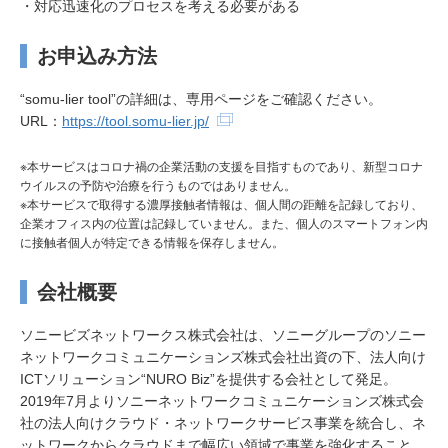
・対応迅速化のプロセスを考える必要がある
お申込み方法
“somu-lier tool”の詳細は、専用ページをご確認ください。
URL：
https://tool.somu-lier.jp/
※本サービスはコロナ禍の企業活動の支援を目指すものであり、新型コロナ
ウイルスの予防や治療を行うものではありません。
※本サービスで取得する濃厚接触者情報は、個人間の距離を記録しており、
企業オフィス内の位置は記録していません。また、個人のスマートフォン内
に接触者個人が特定できる情報を保存しません。
会社概要
ソニービズネットワークス株式会社は、ソニーグループのソニー
ネットワークコミュニケーションズ株式会社出資の下、法人向け
ICTソリューション“NURO Biz”を提供する会社として発足。
2019年7月よりソニーネットワークコミュニケーションズ株式会
社の法人向けクラウド・ネットワークサービス事業を統合し、ネ
ットワークからクラウドまで幅広い領域で事業を強化すること