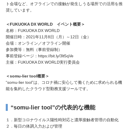
ト会場など、オフラインでの接触が発生しうる場所での活用を推
奨しています。
＜FUKUOKA DX WORLD イベント概要＞
名称：FUKUOKA DX WORLD
開催日時：2021年11月8日（月）～12日（金）
会場：オンライン／オフライン開催
参加費等：無料（事前登録制）
事前登録ページ：https://bit.ly/3lt5qVe
主催：FUKUOKA DX WORLD実行委員会
＜somu-lier tool概要＞
“somu-lier tool”は、コロナ禍に安心して働くために求められる機
能を集約したクラウド型勤務支援ツールです。
“somu-lier tool”の代表的な機能
１．新型コロナウイルス陽性時対応と濃厚接触者管理の自動化
２．毎日の体調入力および管理