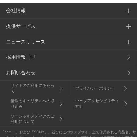
会社情報
提供サービス
会社概要
企業理念
ニュースリリース
提供サービス一覧
アクセス
採用情報
NURO Biz
2026年
電子公告・決算公告
Enly
お問い合わせ
2025年
サイトのご利用にあたっ
2024年
プライバシーポリシー
て
情報セキュリティへの取
ウェブアクセシビリティ
2023年
り組み
方針
ソーシャルメディアのご
2022年
利用について
「ソニー」および「SONY」、並びにこのウェブサイト上で使用される商品名、サ
重要なお知らせ