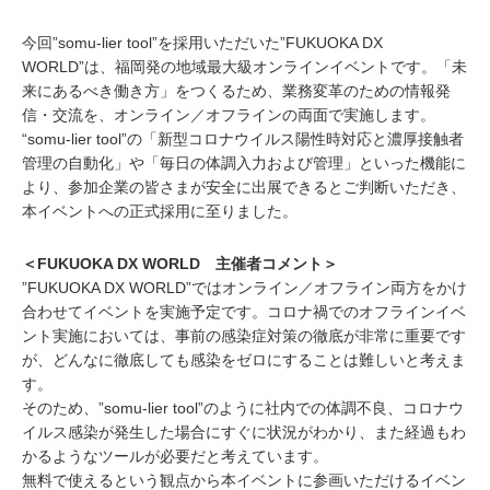
今回”somu-lier tool”を採用いただいた”FUKUOKA DX
WORLD”は、福岡発の地域最大級オンラインイベントです。「未
来にあるべき働き方」をつくるため、業務変革のための情報発
信・交流を、オンライン／オフラインの両面で実施します。
“somu-lier tool”の「新型コロナウイルス陽性時対応と濃厚接触者
管理の自動化」や「毎日の体調入力および管理」といった機能に
より、参加企業の皆さまが安全に出展できるとご判断いただき、
本イベントへの正式採用に至りました。
＜FUKUOKA DX WORLD 主催者コメント＞
”FUKUOKA DX WORLD”ではオンライン／オフライン両方をかけ
合わせてイベントを実施予定です。コロナ禍でのオフラインイベ
ント実施においては、事前の感染症対策の徹底が非常に重要です
が、どんなに徹底しても感染をゼロにすることは難しいと考えま
す。
そのため、”somu-lier tool”のように社内での体調不良、コロナウ
イルス感染が発生した場合にすぐに状況がわかり、また経過もわ
かるようなツールが必要だと考えています。
無料で使えるという観点から本イベントに参画いただけるイベン