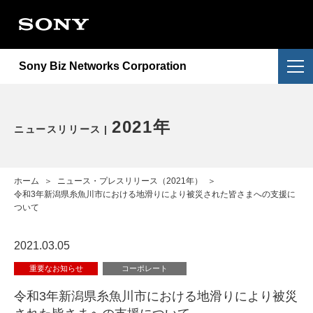
会社情報
提供サービス
会社概要
Sony Biz Networks Corporation
ニュースリリース
提供サービス一覧
企業理念
採用情報
NURO Biz
2026年
アクセス
2021年
ニュースリリース
お問い合わせ
Enly
2025年
電子公告・決算公告
ホーム
＞
ニュース・プレスリリース（2021年）
＞
2024年
令和3年新潟県糸魚川市における地滑りにより被災された皆さまへの支援に
ついて
2023年
2021.03.05
2022年
重要なお知らせ
コーポレート
令和3年新潟県糸魚川市における地滑りにより被災
重要なお知らせ