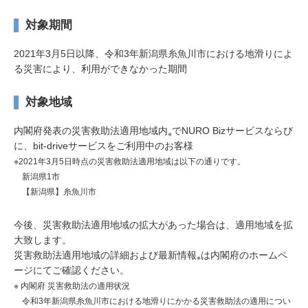
対象期間
2021年3月5日以降、令和3年新潟県糸魚川市における地滑りによ
る災害により、利用ができなかった期間
対象地域
内閣府発表の災害救助法適用地域内
でNURO Bizサービスならび
※
に、bit-driveサービスをご利用中のお客様
※2021年3月5日時点の災害救助法適用地域は以下の通りです。
新潟県1市
【新潟県】糸魚川市
今後、災害救助法適用地域の拡大があった場合は、適用地域を拡
大致します。
災害救助法適用地域の詳細および最新情報
は内閣府のホームペ
※
ージにてご確認ください。
※ 内閣府 災害救助法の適用状況
令和3年新潟県糸魚川市における地滑りにかかる災害救助法の適用につい