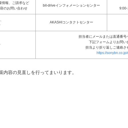
様情報、ご請求など
bit-driveインフォメーションセンター
容のお問い合わせ
9:0
ト、
AKASHIコンタクトセンター
せ
担当者にメールまたは直通番号
下記フォームよりお問い
せ
担当より折り返しご連絡さ
https://sonybn.co.jp/
策内容の見直しを行ってまいります。