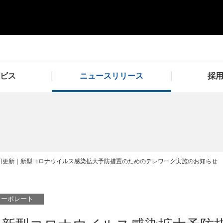
ビス
ニュースリリース
採
2026年
2025年
NURO Biz
2024年
Enl
27日更新｜新型コロナウイルス感染拡大予防措置のためのテレワーク実施のお知らせ
会社概要
企業理念
アクセ
コーポレート