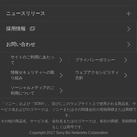
企業理念
ニュースリリース
提供サービス一覧
アクセス
採用情報
NURO Biz
2026年
電子公告・決算公告
Enly
お問い合わせ
2025年
サイトのご利用にあたっ
2024年
プライバシーポリシー
て
情報セキュリティへの取
ウェブアクセシビリティ
2023年
り組み
方針
ソーシャルメディアのご
2022年
利用について
「ソニー」および「SONY」、並びにこのウェブサイト上で使用される商品名、サ
重要なお知らせ
ービス名およびロゴマークは、ソニーまたはその関連会社の登録商標または商標で
す。
その他の商品名、サービス名、会社名またはロゴマークは、各社の商標、登録商標
もしくは商号です。
Copyright 2017 Sony Biz Networks Corporation