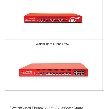
WatchGuard Firebox M570
「WatchGuard Fireboxシリーズ」はWatchGuard