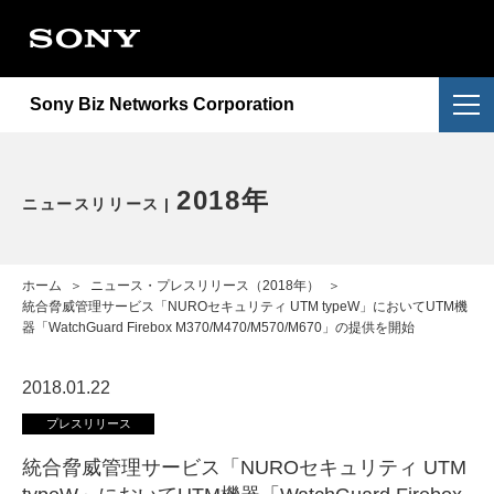
会社情報
提供サービス
会社概要
Sony Biz Networks Corporation
ニュースリリース
提供サービス一覧
企業理念
採用情報
NURO Biz
2026年
アクセス
2018年
ニュースリリース
お問い合わせ
Enly
2025年
電子公告・決算公告
ホーム
＞
ニュース・プレスリリース（2018年）
＞
2024年
統合脅威管理サービス「NUROセキュリティ UTM typeW」においてUTM機
器「WatchGuard Firebox M370/M470/M570/M670」の提供を開始
2023年
2018.01.22
2022年
プレスリリース
統合脅威管理サービス「NUROセキュリティ UTM
重要なお知らせ