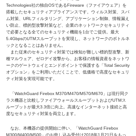
Technologies社の独自OSであるFireware（ファイアウェア）を
搭載したセキュリティアプライアンスです。ウィルス対策、スパ
ム対策、URLフィルタリング、アプリケーション制御、情報漏え
い防止、標的型攻撃対策など、企業のネットワークセキュリティ
で必要となる全てのセキュリティ機能を1台でご提供。最大
5.4GbpsのUTMスループットを実現し、ネットワークのボトルネ
ックとなることはありません。
また従来のセキュリティ対策では検知が難しい標的型攻撃、新
種マルウェア、ゼロデイ攻撃から、お客様の情報資産をネットワ
ークのゲートウェイとエンドポイントで保護する「Total Security
オプション」をご利用いただくことで、低価格で高度なセキュリ
ティ対策を実現可能です。
「WatchGuard Firebox M370/M470/M570/M670」は現行同ク
ラス機器と比較しファイアウォールスループットおよびUTMス
ループットが最大3.3倍に向上。高速なインターネット接続と高
度なセキュリティ対策を両立します。
なお、本機器の提供開始に伴い、「WatchGuard Firebox
M300/M400/M500」のお申し込み受付は2018年1月21日をもっ