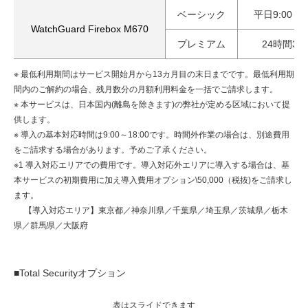
ベーシック
平日9:00～1
WatchGuard Firebox M670
プレミアム
24時間36
※ 最低利用期間はサービス開始月から13カ月目の末日までです。最低利用期
間内のご解約の場合、残月数分の月額利用料金を一括でご請求します。
※ 本サービスは、日本国内(離島を除きます)の弊社が定める区域において提
供します。
※ 導入の基本対応時間は9:00～18:00です。時間外作業の場合は、別途費用
をご請求する場合があります。予めご了承ください。
※1 導入対応エリアでの費用です。導入対応外エリアに導入する場合は、基
本サービスの初期費用に加え導入費用オプション\50,000（税抜)をご請求し
ます。
【導入対応エリア】東京都／神奈川県／千葉県／埼玉県／茨城県／栃木
県／群馬県／大阪府
■Total Securityオプション
表はスライドできます