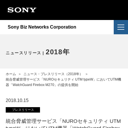
会社情報
提供サービス
会社概要
Sony Biz Networks Corporation
ニュースリリース
提供サービス一覧
企業理念
採用情報
NURO Biz
2026年
アクセス
2018年
ニュースリリース
お問い合わせ
Enly
2025年
電子公告・決算公告
ホーム
＞
ニュース・プレスリリース（2018年）
＞
2024年
統合脅威管理サービス「NUROセキュリティ UTM typeW」においてUTM機
器「WatchGuard Firebox M270」の提供を開始
2023年
2018.10.15
2022年
プレスリリース
統合脅威管理サービス「NUROセキュリティ UTM
重要なお知らせ