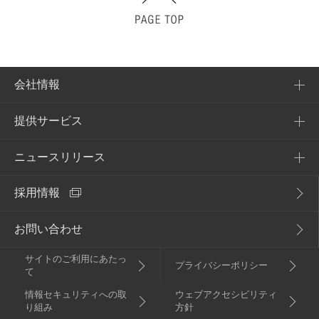
会社情報
提供サービス
会社概要
企業理念
ニュースリリース
提供サービス一覧
アクセス
採用情報
NURO Biz
2026年
電子公告・決算公告
Enly
お問い合わせ
2025年
サイトのご利用にあたっ
2024年
プライバシーポリシー
て
情報セキュリティへの取
ウェブアクセシビリティ
2023年
り組み
方針