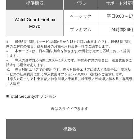
提供機器
プラン
サポート対応時
ベーシック
平日9:00～17:0
WatchGuard Firebox
M270
プレミアム
24時間365日
※
最低利用期間はサービス開始月から13カ月目の末日までです。最低利用期間
内のご解約の場合、残月数分の月額利用料金を一括でご請求します。
※
本サービスは、日本国内(離島を除きます)の弊社が定める区域において提供
します。
※
導入の基本対応時間は9:00～18:00です。時間外作業の場合は、別途費用をご
請求する場合があります。
※1
導入対応エリアでの費用です。導入対応外エリアに導入する場合は、基本サ
ービスの初期費用に加え導入費用オプション¥50,000（税抜)をご請求します。
【導入対応エリア】東京都／神奈川県／千葉県／埼玉県／茨城県／栃木県／群馬県
／大阪府
■Total Securityオプション
表はスライドできます
機器名